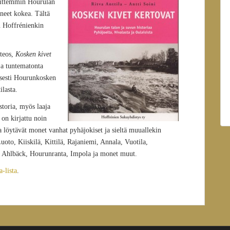
, sittemmin Hourulan
aneet kokea. Tältä
n Hoffrénienkin
 teos,
Kosken kivet
 ja tuntematonta
yisesti Hourunkosken
ilasta.
storia, myös laaja
 on kirjattu noin
 löytävät monet vanhat pyhäjokiset ja sieltä muuallekin
uoto, Kiiskilä, Kittilä, Rajaniemi, Annala, Vuotila,
, Ahlbäck, Hourunranta, Impola ja monet muut.
a-lista
.