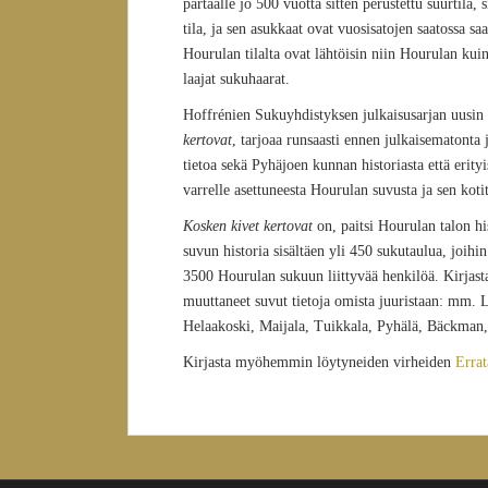
partaalle jo 500 vuotta sitten perustettu suurtila
tila, ja sen asukkaat ovat vuosisatojen saatossa sa
Hourulan tilalta ovat lähtöisin niin Hourulan kui
laajat sukuhaarat.
Hoffrénien Sukuyhdistyksen julkaisusarjan uusin
kertovat
, tarjoaa runsaasti ennen julkaisematonta
tietoa sekä Pyhäjoen kunnan historiasta että erit
varrelle asettuneesta Hourulan suvusta ja sen kotit
Kosken kivet kertovat
on, paitsi Hourulan talon hi
suvun historia sisältäen yli 450 sukutaulua, joihin
3500 Hourulan sukuun liittyvää henkilöä. Kirjasta
muuttaneet suvut tietoja omista juuristaan: mm. L
Helaakoski, Maijala, Tuikkala, Pyhälä, Bäckman
Kirjasta myöhemmin löytyneiden virheiden
Errat