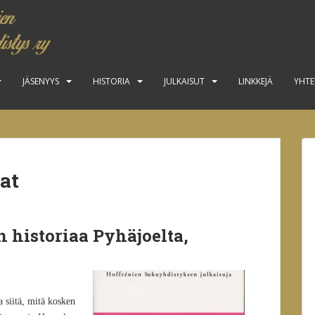
JÄSENYYS
HISTORIA
JULKAISUT
LINKKEJÄ
YHTE
at
n historiaa Pyhäjoelta,
a siitä, mitä kosken