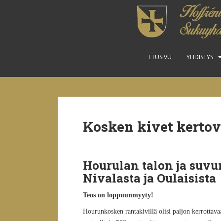
Skip to main content
ETUSIVU
YHDISTYS
Kosken kivet kertov
Hourulan talon ja suvu
Nivalasta ja Oulaisista
Teos on loppuunmyyty!
Hourunkosken rantakivillä olisi paljon kerrottava