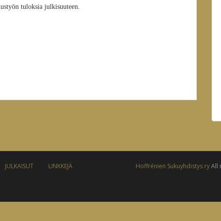
mustyön tuloksia julkisuuteen.
JULKAISUT
LINKKEJÄ
Hoffrénien Sukuyhdistys ry
All