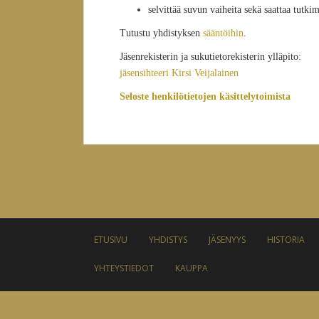
selvittää suvun vaiheita sekä saattaa tutki
Tutustu yhdistyksen
sääntöihin
.
Jäsenrekisterin ja sukutietorekisterin ylläpito:
jäsensihteeri Kirsi Veijalainen
Seloste henkilötietojen käsittelytoimista
ETUSIVU
YHDISTYS
JÄSENYYS
HISTORIA
YHTEYSTIEDOT
KAUPPA