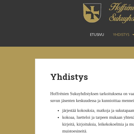
Skip to main content
ETUSIVU
YHDISTYS
Yhdistys
Hoffrénien Sukuyhdistyksen tarkoituksena on vaal
suvun jäsenten keskuudessa ja kunnioittaa menne
järjestää kokouksia, matkoja ja sukutapaamis
kokoaa, luetteloi ja tarpeen mukaan yhtenä
kirjeitä, kirjoituksia, leikekokoelmia ja m
muistoesineitä.