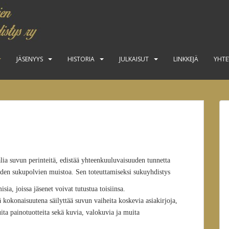
JÄSENYYS
HISTORIA
JULKAISUT
LINKKEJÄ
YHTE
ia suvun perinteitä, edistää yhteenkuuluvaisuuden tunnetta
iden sukupolvien muistoa. Sen toteuttamiseksi sukuyhdistys
ia, joissa jäsenet voivat tutustua toisiinsa.
 kokonaisuutena säilyttää suvun vaiheita koskevia asiakirjoja,
uita painotuotteita sekä kuvia, valokuvia ja muita